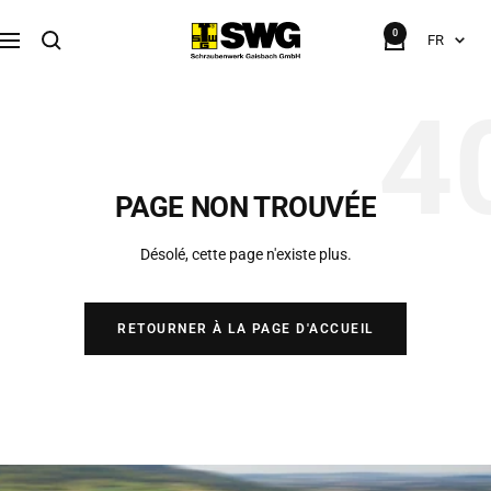
Passer
SWG
0
au
Langue
FR
Navigation
Schraubenwerk
contenu
4
PAGE NON TROUVÉE
Désolé, cette page n'existe plus.
RETOURNER À LA PAGE D'ACCUEIL